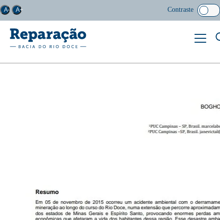
Contraste
A-
A+