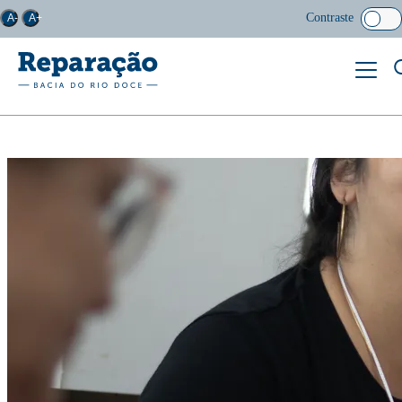
Contraste
A-
A+