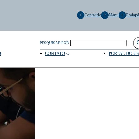
Conteúdo
Menu
Rodapé
1
2
3
PESQUISAR POR
O
CONTATO
PORTAL DO U