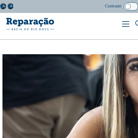
Contraste
A-
A+