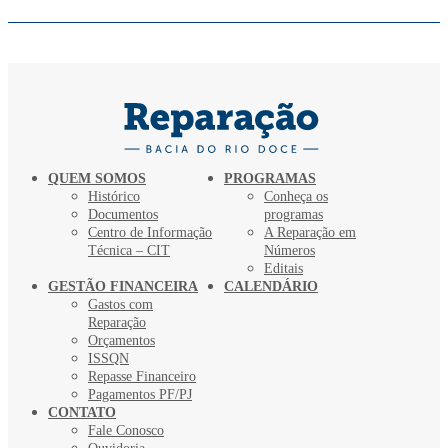
QUEM SOMOS
PROGRAMAS
Histórico
Conheça os
Documentos
programas
Centro de Informação
A Reparação em
Técnica – CIT
Números
Editais
GESTÃO FINANCEIRA
CALENDÁRIO
Gastos com
Reparação
Orçamentos
ISSQN
Repasse Financeiro
Pagamentos PF/PJ
CONTATO
Fale Conosco