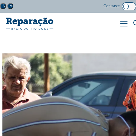
Contraste
A-
A+