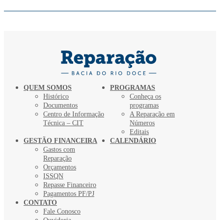
QUEM SOMOS
PROGRAMAS
Histórico
Conheça os
Documentos
programas
Centro de Informação
A Reparação em
Técnica – CIT
Números
Editais
GESTÃO FINANCEIRA
CALENDÁRIO
Gastos com
Reparação
Orçamentos
ISSQN
Repasse Financeiro
Pagamentos PF/PJ
CONTATO
Fale Conosco