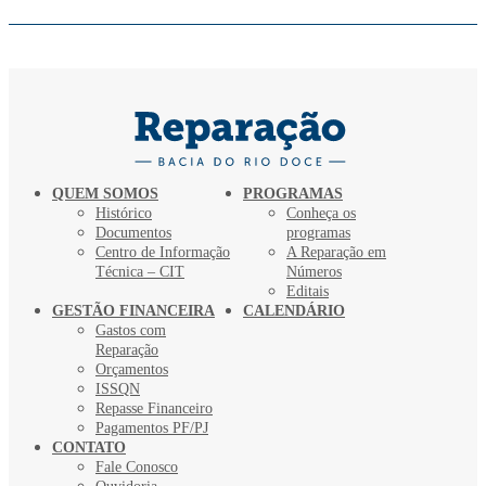
QUEM SOMOS
PROGRAMAS
Histórico
Conheça os
Documentos
programas
Centro de Informação
A Reparação em
Técnica – CIT
Números
Editais
GESTÃO FINANCEIRA
CALENDÁRIO
Gastos com
Reparação
Orçamentos
ISSQN
Repasse Financeiro
Pagamentos PF/PJ
CONTATO
Fale Conosco