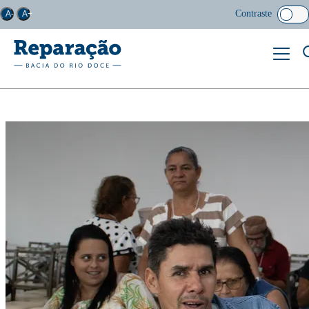
Contraste
A-
A+