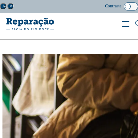
Contraste
A-
A+