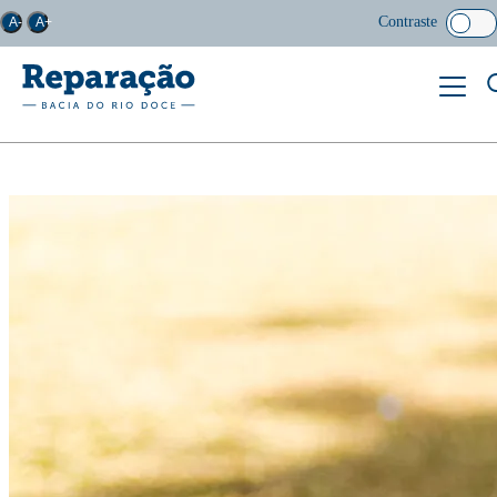
Contraste
A-
A+