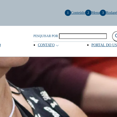
Conteúdo
Menu
Rodapé
1
2
3
PESQUISAR POR
O
CONTATO
PORTAL DO U