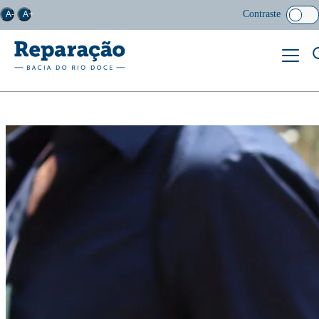
Contraste
A-
A+