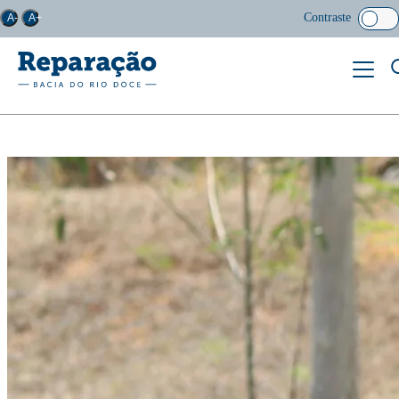
Contraste
A-
A+