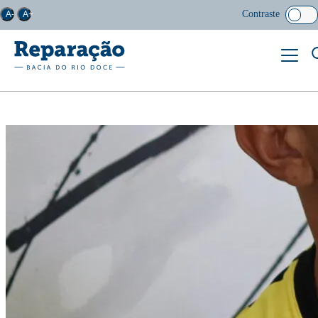
Contraste
A-
A+