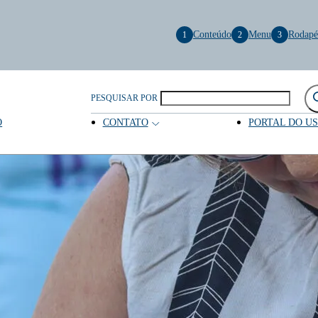
Conteúdo
Menu
Rodapé
1
2
3
PESQUISAR POR
O
CONTATO
PORTAL DO U