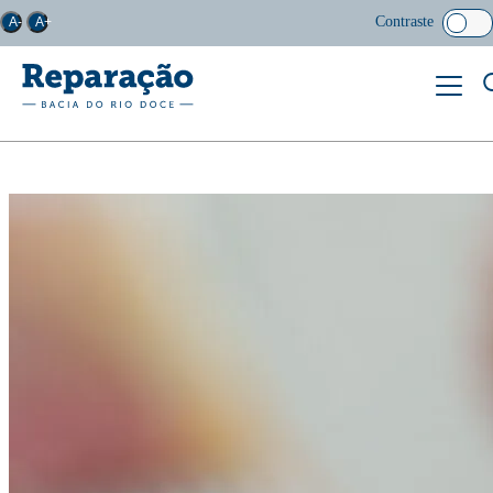
Contraste
A-
A+