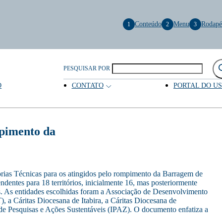
Conteúdo
Menu
Rodapé
1
2
3
PESQUISAR POR
O
CONTATO
PORTAL DO U
pimento da
orias Técnicas para os atingidos pelo rompimento da Barragem de
entes para 18 territórios, inicialmente 16, mas posteriormente
dos. As entidades escolhidas foram a Associação de Desenvolvimento
a Cáritas Diocesana de Itabira, a Cáritas Diocesana de
e Pesquisas e Ações Sustentáveis (IPAZ). O documento enfatiza a