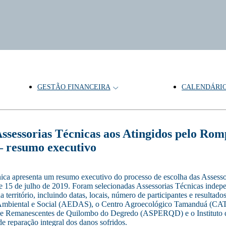
GESTÃO FINANCEIRA
CALENDÁRI
sorias Técnicas aos Atingidos pelo Rom
 resumo executivo
nica apresenta um resumo executivo do processo de escolha das Assess
 15 de julho de 2019. Foram selecionadas Assessorias Técnicas independ
território, incluindo datas, locais, número de participantes e resulta
Ambiental e Social (AEDAS), o Centro Agroecológico Tamanduá (CAT), 
as e Remanescentes de Quilombo do Degredo (ASPERQD) e o Instituto d
de reparação integral dos danos sofridos.