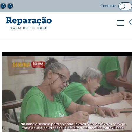
Contraste
A-
A+