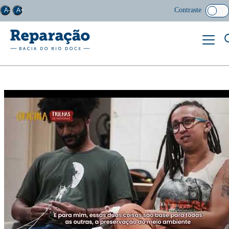
Contraste
A-
A+